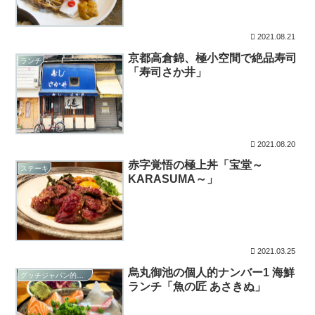
2021.08.21
京都高倉錦、極小空間で絶品寿司
ランチ
「寿司さか井」
2021.08.20
赤字覚悟の極上丼「宝堂～
ステーキ
KARASUMA～」
2021.03.25
烏丸御池の個人的ナンバー1 海鮮
グッチジャパン的オススメ店
ランチ「魚の匠 あさきぬ」