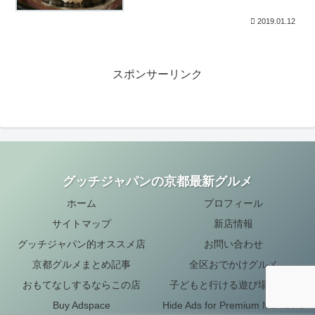
2019.01.12
スポンサーリンク
グッチジャパンの京都最新グルメ
ホーム
プロフィール
サイトマップ
新店情報
グッチジャパン的オススメ店
お問い合わせ
京都グルメまとめ記事
全区おでかけグルメ
おもてなしするならこの店
子どもと行ける遊び場・お店
Buy Adspace
Hide Ads for Premium Members