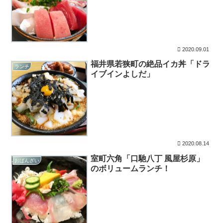
2020.09.01
福井県若狭町の絶品イカ丼「ドラ
ランチ
イブインよしだ」
2020.08.14
室町六角「口馳八丁 風屋杉原」
おばんざい
のボリュームランチ！