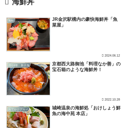
海鮮丼
JR金沢駅構内の豪快海鮮丼「魚
海鮮
菜屋」
2024.06.12
京都西大路御池「料理なか善」の
2018年 新店舗
宝石箱のような海鮮丼！
2022.10.28
城崎温泉の海鮮処「おけしょう鮮
おでかけグルメ
魚の海中苑 本店」