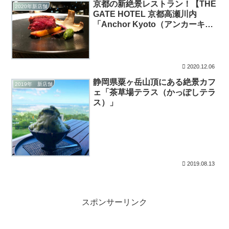
京都の新絶景レストラン！【THE
2020年新店舗
GATE HOTEL 京都高瀬川内
「Anchor Kyoto（アンカーキョ
ウト）」】
2020.12.06
静岡県粟ヶ岳山頂にある絶景カフ
2019年 新店舗
ェ「茶草場テラス（かっぽしテラ
ス）」
2019.08.13
スポンサーリンク