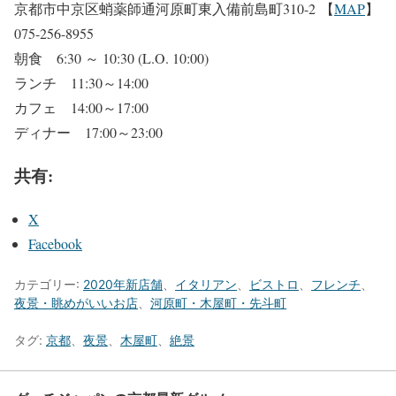
京都市中京区蛸薬師通河原町東入備前島町310-2 【
MAP
】
075-256-8955
朝食 6:30 ～ 10:30 (L.O. 10:00)
ランチ 11:30～14:00
カフェ 14:00～17:00
ディナー 17:00～23:00
共有:
X
Facebook
カテゴリー:
2020年新店舗
、
イタリアン
、
ビストロ
、
フレンチ
、
夜景・眺めがいいお店
、
河原町・木屋町・先斗町
タグ:
京都
、
夜景
、
木屋町
、
絶景