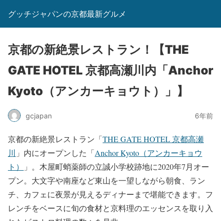
グッチジャパンの京都最新グルメ
京都の新絶景レストラン！【THE
GATE HOTEL 京都高瀬川内「Anchor
Kyoto（アンカーキョウト）」】
gcjapan
6年前
京都の新絶景レストラン「
THE GATE HOTEL 京都高瀬
川
」内にオープンした「
Anchor Kyoto（アンカーキョウ
ト）
」。木屋町蛸薬師の立誠小学校跡地に2020年7月オー
プン。大文字や南座など東山を一望しながら朝食、ラン
チ、カフェに夜景が見えるディナーまで堪能できます。フ
レンチをベースに旬の食材と京料理のエッセンスを取り入