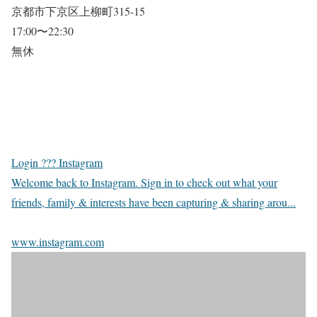
京都市下京区上柳町315-15
17:00〜22:30
無休
Login ??? Instagram
Welcome back to Instagram. Sign in to check out what your
friends, family & interests have been capturing & sharing arou...
www.instagram.com