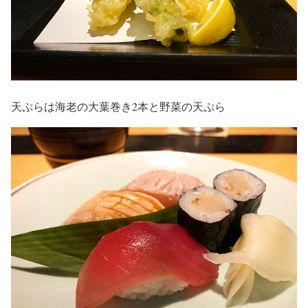
天ぷらは海老の大葉巻き2本と野菜の天ぷら