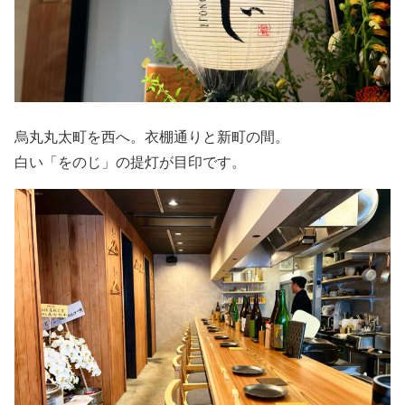
烏丸丸太町を西へ。衣棚通りと新町の間。
白い「をのじ」の提灯が目印です。