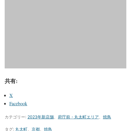
共有:
X
Facebook
カテゴリー:
2023年新店舗
、
府庁前・丸太町エリア
、
焼鳥
タグ:
丸太町
、
京都
、
焼鳥