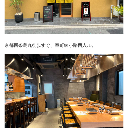
京都四条烏丸徒歩すぐ、室町綾小路西入ル。