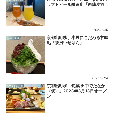
ラフトビール醸造所「西陣麦酒」
2023.10.15
京都出町柳、小豆にこだわる甘味
お茶・紅茶
処「茶房いせはん」
2023.09.24
京都出町柳「旬菜 田中でたなか
2023年新店舗
（仮）」2023年3月13日オープ
ン