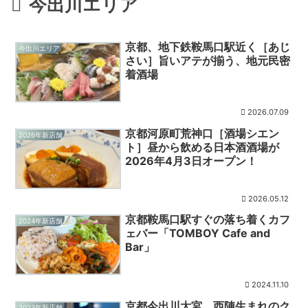
今出川エリア
京都、地下鉄鞍馬口駅近く［あじ
今出川エリア
さい］旨いアテが揃う、地元民密
着酒場
2026.07.09
京都河原町荒神口［酒場シエン
2026年新店舗
ト］昼から飲める日本酒酒場が
2026年4月3日オープン！
2026.05.12
京都鞍馬口駅すぐの落ち着くカフ
2024年新店舗
ェバー「TOMBOY Cafe and
Bar」
2024.11.10
京都今出川大宮、西陣生まれのク
2023年新店舗