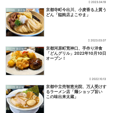
2023.04.19
京都寺町今出川、小麦香る上質う
2019年 新店舗
どん「饂飩店よこやま」
2023.03.07
京都河原町荒神口、手作り洋食
2022年 新店舗
「どんグリル」2022年10月10日
オープン！
2022.10.13
京都中立売智恵光院、万人受けす
2022年 新店舗
るラーメン店「麺ショップ旨い
この味出来太蔵」