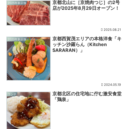
京都北山に［京焼肉つじ］の2号
2025年新店舗
店が2025年8月29日オープン！
2025.08.21
京都西賀茂エリアの本格洋食「キ
2020年新店舗
ッチン沙羅らん（Kitchen
SARARAN）」
2024.05.19
京都北区の住宅地に佇む激安食堂
ランチ
「鶏泉」