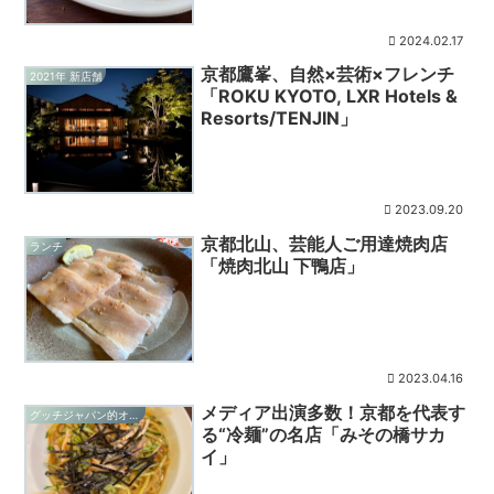
2024.02.17
京都鷹峯、自然×芸術×フレンチ
2021年 新店舗
「ROKU KYOTO, LXR Hotels &
Resorts/TENJIN」
2023.09.20
京都北山、芸能人ご用達焼肉店
ランチ
「焼肉北山 下鴨店」
2023.04.16
メディア出演多数！京都を代表す
グッチジャパン的オススメ店
る“冷麺”の名店「みその橋サカ
イ」