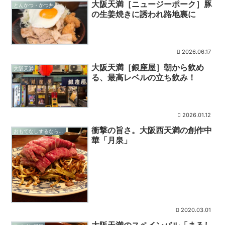
大阪天満［ニュージーポーク］豚
とんかつ・かつ丼
の生姜焼きに誘われ路地裏に
2026.06.17
大阪天満［銀座屋］朝から飲め
大阪天満
る、最高レベルの立ち飲み！
2026.01.12
衝撃の旨さ。大阪西天満の創作中
おもてなしするならこの店
華「月泉」
2020.03.01