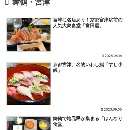
舞鶴・宮津
宮津に名店あり！京都宮津駅前の
ランチ
人気大衆食堂「富田屋」
2024.04.14
京都宮津、名物いわし鮨「すし小
ランチ
銭」
2023.09.05
舞鶴で地元民が集まる「はんなり
ランチ
食堂」