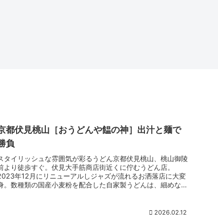
京都伏見桃山［おうどんや饂の神］出汁と麺で
勝負
スタイリッシュな雰囲気が彩るうどん京都伏見桃山、桃山御陵
前より徒歩すぐ。伏見大手筋商店街近くに佇むうどん店。
2023年12月にリニューアルしジャズが流れるお洒落店に大変
身。数種類の国産小麦粉を配合した自家製うどんは、細めなが
らコシが強くのど越し抜群。出汁は独自ブレンドの無添加天然
かつおだしが決めて。温・冷ともに多彩なメニューを揃えてい
るので、毎日でも通えるうどん店です。
2026.02.12