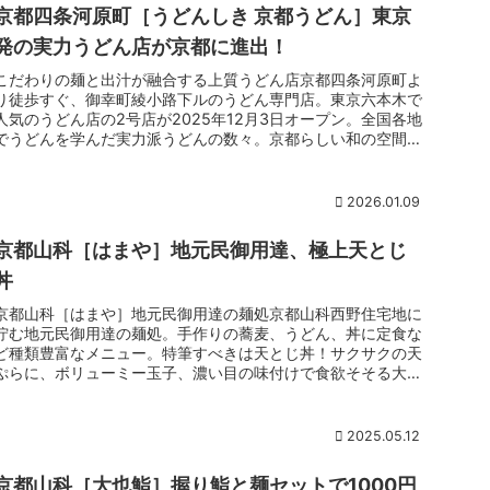
京都四条河原町［うどんしき 京都うどん］東京
発の実力うどん店が京都に進出！
こだわりの麺と出汁が融合する上質うどん店京都四条河原町よ
り徒歩すぐ、御幸町綾小路下ルのうどん専門店。東京六本木で
人気のうどん店の2号店が2025年12月3日オープン。全国各地
でうどんを学んだ実力派うどんの数々。京都らしい和の空間
で、人気の鍋焼きカレーうどんや創作うどんが目白押し。店舗
に製麺機を構えているので、打ち立ての麺でうどんが味わえま
すよ。
2026.01.09
京都山科［はまや］地元民御用達、極上天とじ
丼
京都山科［はまや］地元民御用達の麺処京都山科西野住宅地に
佇む地元民御用達の麺処。手作りの蕎麦、うどん、丼に定食な
ど種類豊富なメニュー。特筆すべきは天とじ丼！サクサクの天
ぷらに、ボリューミー玉子、濃い目の味付けで食欲そそる大満
足の内容。年配の大将と奥様のアットホームさも魅力。
2025.05.12
京都山科［大也鮨］握り鮨と麺セットで1000円