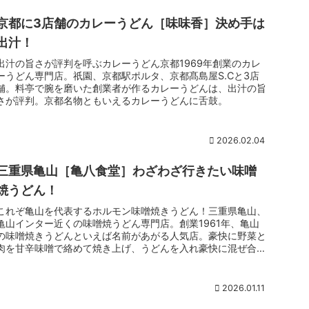
京都に3店舗のカレーうどん［味味香］決め手は
出汁！
出汁の旨さが評判を呼ぶカレーうどん京都1969年創業のカレ
ーうどん専門店。祇園、京都駅ポルタ、京都髙島屋S.Cと3店
舗。料亭で腕を磨いた創業者が作るカレーうどんは、出汁の旨
さが評判。京都名物ともいえるカレーうどんに舌鼓。
2026.02.04
三重県亀山［亀八食堂］わざわざ行きたい味噌
焼うどん！
これぞ亀山を代表するホルモン味噌焼きうどん！三重県亀山、
亀山インター近くの味噌焼うどん専門店。創業1961年、亀山
の味噌焼きうどんといえば名前があがる人気店。豪快に野菜と
肉を甘辛味噌で絡めて焼き上げ、うどんを入れ豪快に混ぜ合わ
せる。濃厚味噌が食欲そそり、ご飯が進む。満足度抜群のご当
地B級グルメ
2026.01.11