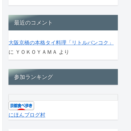
最近のコメント
大阪京橋の本格タイ料理「リトルバンコク」
に
ＹＯＫＯＹＡＭＡ
より
参加ランキング
にほんブログ村