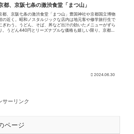
京都、京阪七条の激渋食堂「まつ山」
京都、京阪七条の激渋食堂「まつ山」豊国神社や京都国立博物
館の近く。昭和ノスタルジックな店内は地元客や修学旅行生で
にぎわう。うどん、そば、丼など出汁の効いたメニューがずら
り。うどん440円とリーズナブルな価格も嬉しい限り。京都京
阪七条より徒歩...
2024.06.30
ンサーリンク
のページ