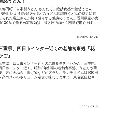
魅惑うどん！
京都円町「自家製うどん さんたく」絶妙食感の魅惑うどん！
JR円町駅より徒歩10分ほどのうどん店讃岐うどんの魅力に魅
せられた店主さんが切り盛りする魅惑のうどん。香川県産小麦
粉100％で作る自家製麺は、釜と圧力鍋の2段階で茹で上げる
オリジナル。もちっと弾力に、ふわっと口どける独特の食感う
生み出す。ぶっかけ、ざる、釜あげなど豊富なメニューは大人
から子どもまでファン多数。
2025.02.24
三重県、四日市インター近くの老舗食事処「花
かご」
三重県、四日市インター近くの老舗食事処「花かご」三重県、
四日市インター近く。昭和3年創業の老舗食事処。うどんや蕎
麦、丼に天ぷら、揚げ物などがズラリ。ランチタイムは930円
～高コスパのボリューム定食が味わえますよ。東名阪自動車道
四日市インター...
2024.07.19