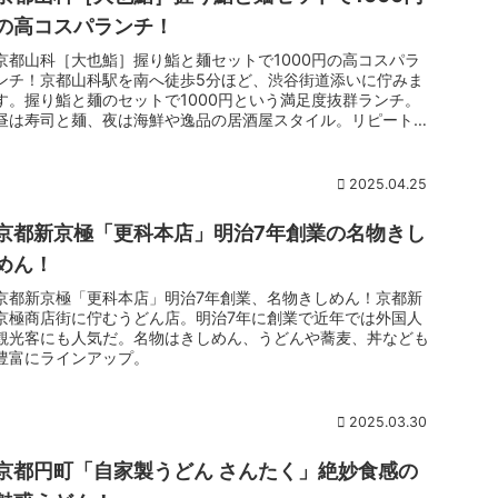
の高コスパランチ！
京都山科［大也鮨］握り鮨と麺セットで1000円の高コスパラ
ンチ！京都山科駅を南へ徒歩5分ほど、渋谷街道添いに佇みま
す。握り鮨と麺のセットで1000円という満足度抜群ランチ。
昼は寿司と麺、夜は海鮮や逸品の居酒屋スタイル。リピート続
出、地元民御用達の良店。
2025.04.25
京都新京極「更科本店」明治7年創業の名物きし
めん！
京都新京極「更科本店」明治7年創業、名物きしめん！京都新
京極商店街に佇むうどん店。明治7年に創業で近年では外国人
観光客にも人気だ。名物はきしめん、うどんや蕎麦、丼なども
豊富にラインアップ。
2025.03.30
京都円町「自家製うどん さんたく」絶妙食感の