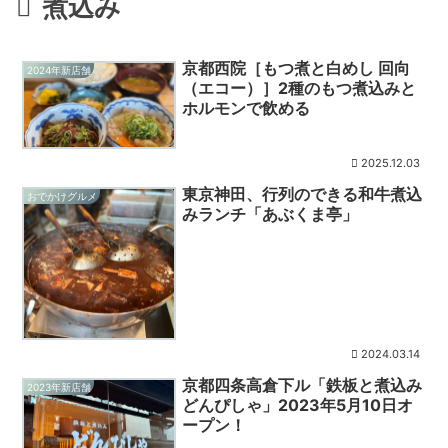
煮込み
京都西院［もつ煮と白めし 回向
2024年新店舗
（エコー）］2種のもつ煮込みと
ホルモンで飲める
2025.12.03
東京神田、行列のできる和牛煮込
おでかけグルメ
みランチ「あぶくま亭」
2024.03.14
京都四条高倉下ル「鉄板と煮込み
2023年新店舗
どんぴしゃ」2023年5月10日オ
ープン！