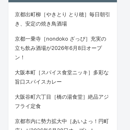
京都出町柳［やきとり とり穂］毎日朝引
き、安定の焼き鳥酒場
京都一乗寺［nondoko ざっぴ］充実の
立ち飲み酒場が2026年6月8日オープ
ン！
大阪本町［スパイス食堂ニッキ］多彩な
旨口スパイスカレー
大阪谷町六丁目［橋の湯食堂］絶品アジ
フライ定食
京都市内に勢力拡大中［あいよっ！円町