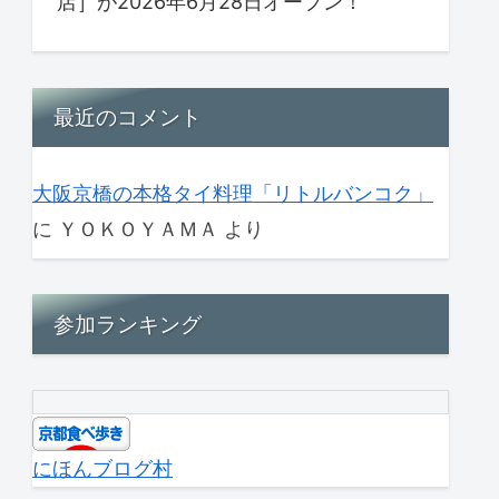
店］が2026年6月28日オープン！
最近のコメント
大阪京橋の本格タイ料理「リトルバンコク」
に
ＹＯＫＯＹＡＭＡ
より
参加ランキング
にほんブログ村