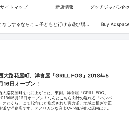
サイトマップ
新店情報
おもてなしするならこの店
子どもと行ける遊び場・お店
Buy Adspac
西大路花屋町、洋食屋「GRILL FOG」2018年5
月16日オープン！
西大路花屋町を北に上がった、東側。洋食屋「GRILL FOG」
2018年5月16日オープン！なんとこちら肉汁の溢れる「ハンバ
ーグとくら」にて12年ほど修業された実力派。地域に根ざす正
統派な洋食店です。アメリカンな音楽や小物が並ぶ店内はテー
ブ...