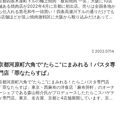
京都四条木屋町下ルの極上焼肉「板前焼肉 一笑」大阪に10店
舗ある焼肉店が2022年4月に京都に初出店。売りは全国各地か
ら仕入れる黒毛和牛一頭買い！四条高瀬川下ルの通りだけでも
5店舗ほどが並ぶ焼肉激戦区に大阪から殴り込みだけあって肉
のレベルも...
2022.07.14
京都河原町六角で“たらこ”にまみれる！パスタ専
門店「罪なたらすぱ」
京都河原町六角で“たらこ”にまみれる！たらこパスタ専門店
「罪なたらすぱ」東京・西麻布の洋食店「麻布笄軒」のオーナ
ーシェフである森山裕介氏がプロデュースしたたらこスパゲテ
ィ専門店。東京、名古屋、京都と4店舗展開しています。京都
は2022年2月...