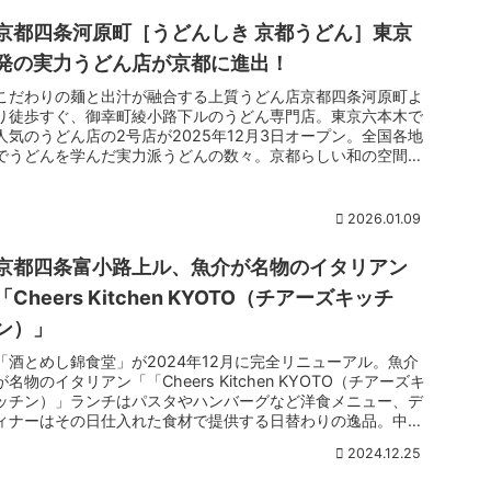
京都四条河原町［うどんしき 京都うどん］東京
発の実力うどん店が京都に進出！
こだわりの麺と出汁が融合する上質うどん店京都四条河原町よ
り徒歩すぐ、御幸町綾小路下ルのうどん専門店。東京六本木で
人気のうどん店の2号店が2025年12月3日オープン。全国各地
でうどんを学んだ実力派うどんの数々。京都らしい和の空間
で、人気の鍋焼きカレーうどんや創作うどんが目白押し。店舗
に製麺機を構えているので、打ち立ての麺でうどんが味わえま
すよ。
2026.01.09
京都四条富小路上ル、魚介が名物のイタリアン
「Cheers Kitchen KYOTO（チアーズキッチ
ン）」
「酒とめし錦食堂」が2024年12月に完全リニューアル。魚介
が名物のイタリアン「「Cheers Kitchen KYOTO（チアーズキ
ッチン）」ランチはパスタやハンバーグなど洋食メニュー、デ
ィナーはその日仕入れた食材で提供する日替わりの逸品。中で
も魚介にこだわっており、逸品やアテなど本格的なイタリアン
2024.12.25
メニューが味わえますよ。開放感ある店内はおひとり様や団体
の利用もおすすめ。