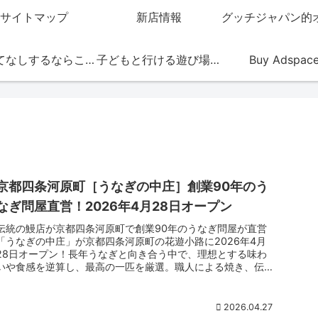
サイトマップ
新店情報
おもてなしするならこの店
子どもと行ける遊び場・お店
Buy Adspac
京都四条河原町［うなぎの中庄］創業90年のう
なぎ問屋直営！2026年4月28日オープン
伝統の鰻店が京都四条河原町で創業90年のうなぎ問屋が直営
「うなぎの中庄」が京都四条河原町の花遊小路に2026年4月
28日オープン！長年うなぎと向き合う中で、理想とする味わ
いや食感を逆算し、最高の一匹を厳選。職人による焼き、伝統
のタレ、ここでしか味わえないこだわりのうなぎを堪能あれ。
2026.04.27