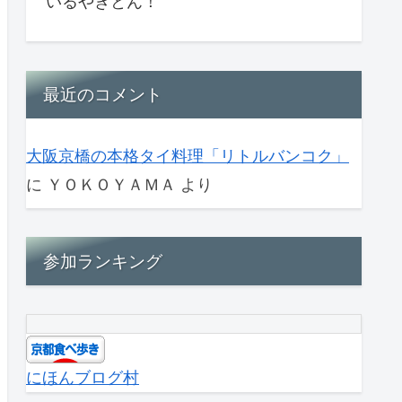
いるやきとん！
最近のコメント
大阪京橋の本格タイ料理「リトルバンコク」
に
ＹＯＫＯＹＡＭＡ
より
参加ランキング
にほんブログ村