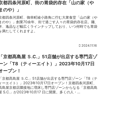
京都四条河原町、街の胃袋的存在「山の家（や
まのや）」
京都四条河原町、御幸町綾小路角に佇む大衆食堂「山の家（や
まのや）」創業70余年、街で過ごす人々の胃袋的存在店。麺、
丼、逸品など幅広くラインナップしており、いつ何時でも胃袋
を満たしてくれますよ。
2024.11.16
「京都髙島屋 Ｓ.C.」51店舗が出店する専門店ゾ
ーン「T8（ティーエイト）」2023年10月17日
オープン！
「京都髙島屋 Ｓ.C.」51店舗が出店する専門店ゾーン「T8（テ
ィーエイト）」2023年10月17日オープン！京都四条河原町、
高島屋京都店隣接地に増床し専門店ゾーンからなる「京都高島
屋 S.C.」が2023年10月17 日に開業。多くの人・...