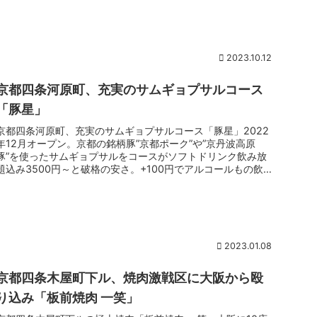
2023.10.12
京都四条河原町、充実のサムギョプサルコース
「豚星」
京都四条河原町、充実のサムギョプサルコース「豚星」2022
年12月オープン。京都の銘柄豚”京都ポーク”や”京丹波高原
豚”を使ったサムギョプサルをコースがソフトドリンク飲み放
題込み3500円～と破格の安さ。+100円でアルコールもの飲み
放題と...
2023.01.08
京都四条木屋町下ル、焼肉激戦区に大阪から殴
り込み「板前焼肉 一笑」