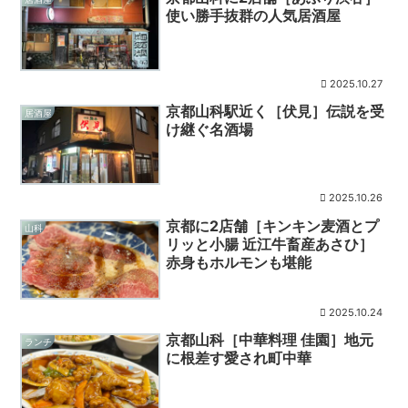
使い勝手抜群の人気居酒屋
2025.10.27
京都山科駅近く［伏見］伝説を受
居酒屋
け継ぐ名酒場
2025.10.26
京都に2店舗［キンキン麦酒とプ
山科
リッと小腸 近江牛畜産あさひ］
赤身もホルモンも堪能
2025.10.24
京都山科［中華料理 佳園］地元
ランチ
に根差す愛され町中華