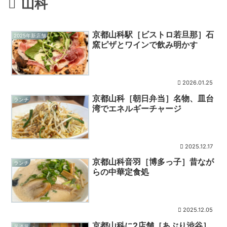
山科
京都山科駅［ビストロ若旦那］石
2025年新店舗
窯ピザとワインで飲み明かす
2026.01.25
京都山科［朝日弁当］名物、皿台
ランチ
湾でエネルギーチャージ
2025.12.17
京都山科音羽［博多っ子］昔なが
ランチ
らの中華定食処
2025.12.05
京都山科に2店舗［あぶり渋谷］
居酒屋