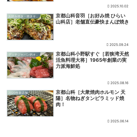
2025.10.02
京都山科音羽［お好み焼 ひらい
お好み焼き・焼きそば・たこ焼き
山科店］老舗直伝豪快まんぼ焼き
2025.09.24
京都山科小野駅すぐ［若狭湾天然
グッチジャパン的オススメ店
活魚料理大将］1965年創業の実
力派海鮮処
2025.08.16
京都山科［大衆焼肉ホルモン 天
2020年新店舗
陽］名物ねぎタンピラミッド焼
肉！
2025.06.14