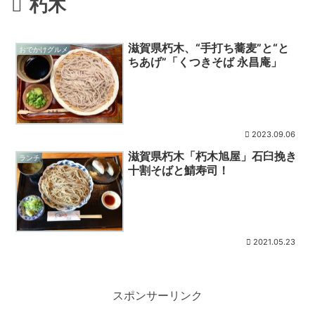
朽木
滋賀県朽木、“手打ち蕎麦”と“と
おでかけグルメ
ちあげ”「くつきそば 永昌庵」
2023.09.06
滋賀県朽木「朽木旭屋」石臼挽き
ランチ
十割そばと鯖寿司！
2021.05.23
スポンサーリンク