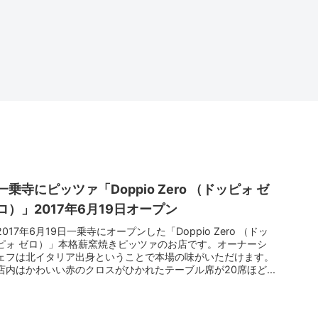
一乗寺にピッツァ「Doppio Zero （ドッピォ ゼ
ロ）」2017年6月19日オープン
2017年6月19日一乗寺にオープンした「Doppio Zero （ドッ
ピォ ゼロ）」本格薪窯焼きピッツァのお店です。オーナーシ
ェフは北イタリア出身ということで本場の味がいただけます。
店内はかわいい赤のクロスがひかれたテーブル席が20席ほど...