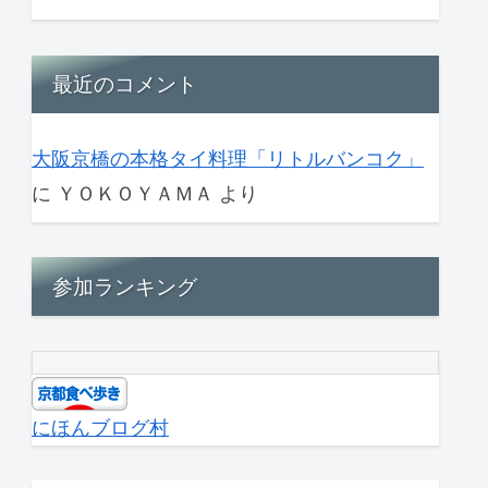
最近のコメント
大阪京橋の本格タイ料理「リトルバンコク」
に
ＹＯＫＯＹＡＭＡ
より
参加ランキング
にほんブログ村