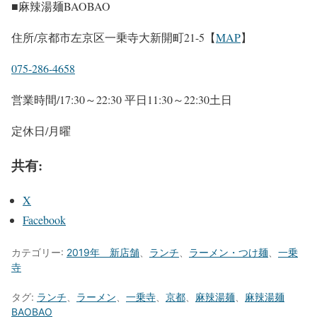
■麻辣湯麺BAOBAO
住所/京都市左京区一乗寺大新開町21-5【
MAP
】
075-286-4658
営業時間/17:30～22:30 平日11:30～22:30土日
定休日/月曜
共有:
X
Facebook
カテゴリー:
2019年 新店舗
、
ランチ
、
ラーメン・つけ麺
、
一乗
寺
タグ:
ランチ
、
ラーメン
、
一乗寺
、
京都
、
麻辣湯麺
、
麻辣湯麺
BAOBAO