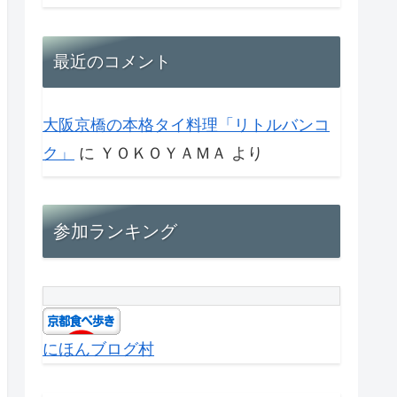
最近のコメント
大阪京橋の本格タイ料理「リトルバンコ
ク」
に
ＹＯＫＯＹＡＭＡ
より
参加ランキング
にほんブログ村