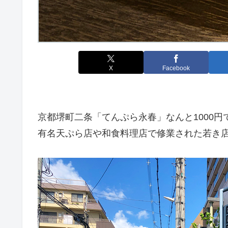
X
Facebook
京都堺町二条「てんぷら永春」なんと1000
有名天ぷら店や和食料理店で修業された若き店主