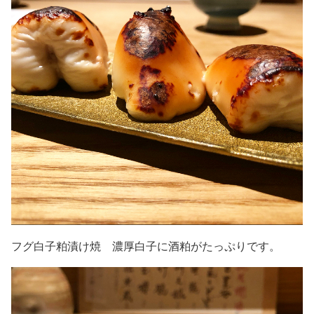
フグ白子粕漬け焼 濃厚白子に酒粕がたっぷりです。