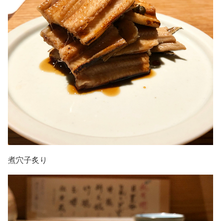
煮穴子炙り