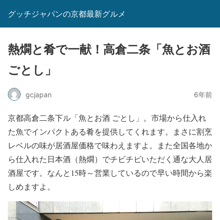
グッチジャパンの京都最新グルメ
熱燗と肴で一献！高倉二条「魚とお酒
ごとし」
gcjapan
6年前
京都高倉二条下ル「魚とお酒 ごとし」。市場から仕入れ
た魚でインパクトある肴を提供してくれます。まさに割烹
レベルの味が居酒屋価格で味わえますよ。また全国各地か
ら仕入れた日本酒（熱燗）でチビチビいただく通な大人居
酒屋です。なんと15時～営業しているので早い時間から楽
しめますよ。