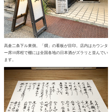
高倉二条下ル東側。「燗」の看板が目印。店内はカウンタ
ー席10席程で棚には全国各地の日本酒がズラリと並んでい
ます。