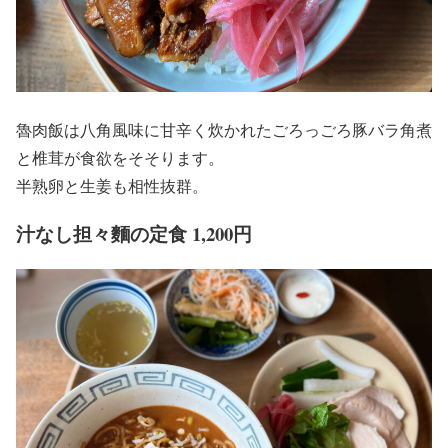
魯肉飯は八角風味に甘辛く炊かれたごろっごろ豚バラ角煮
と椎茸が食欲をそそります。
半熟卵と生姜も相性抜群。
汁なし担々麵の定食 1,200円