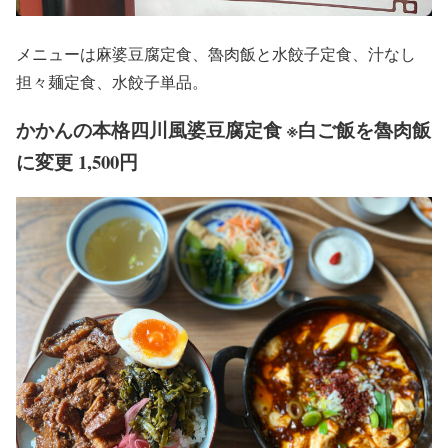
メニューは麻婆豆腐定食、魯肉飯と水餃子定食、汁なし
担々麺定食、水餃子単品。
かかんの本格四川風婆豆腐定食 ※白ご飯を魯肉飯
に変更 1,500円