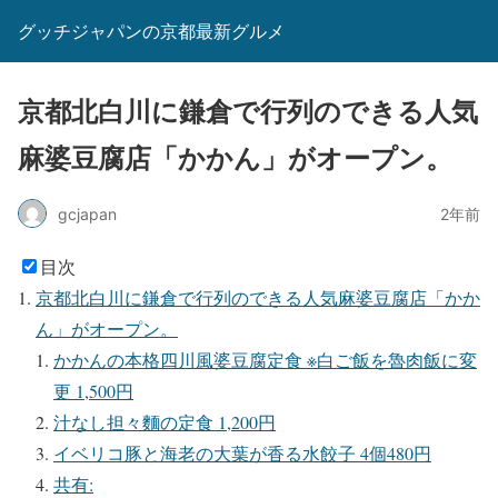
グッチジャパンの京都最新グルメ
京都北白川に鎌倉で行列のできる人気
麻婆豆腐店「かかん」がオープン。
gcjapan
2年前
目次
京都北白川に鎌倉で行列のできる人気麻婆豆腐店「かか
ん」がオープン。
かかんの本格四川風婆豆腐定食 ※白ご飯を魯肉飯に変
更 1,500円
汁なし担々麵の定食 1,200円
イベリコ豚と海老の大葉が香る水餃子 4個480円
共有: