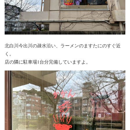
北白川今出川の疎水沿い、ラーメンのますたにのすぐ近
く。
店の隣に駐車場1台分完備していますよ。