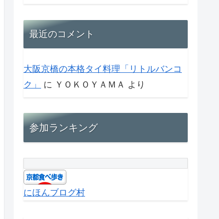
最近のコメント
大阪京橋の本格タイ料理「リトルバンコ
ク」
に
ＹＯＫＯＹＡＭＡ
より
参加ランキング
にほんブログ村