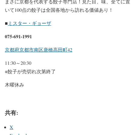
まさに京都を代表する餃子専門店！見た目、味、全てに置
いて100点の餃子は全国各地から訪れる価値あり！
■
ミスター・ギョーザ
075-691-1991
京都府京都市南区唐橋高田町42
11:30～20:30
※餃子が売切れ次第終了
木曜休み
共有:
X