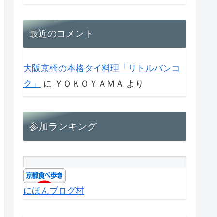
最近のコメント
大阪京橋の本格タイ料理「リトルバンコ
ク」
に
ＹＯＫＯＹＡＭＡ
より
参加ランキング
にほんブログ村