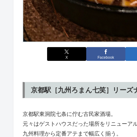
X
Facebook
京都駅［九州ろまん七笑］リーズ
京都駅東洞院七条に佇む古民家酒場。
元々はゲストハウスだった場所をリニューア
九州料理から定番アテまで幅広く揃う。