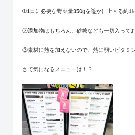
➀1日に必要な野菜量350gを遥かに上回る約
②添加物はもちろん、砂糖なども一切入って
③素材に熱を加えないので、熱に弱いビタミ
さて気になるメニューは！？