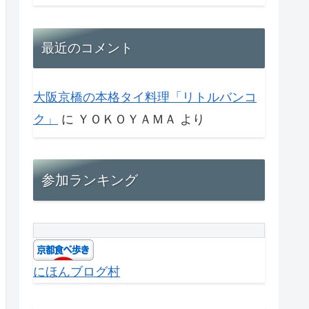
最近のコメント
大阪京橋の本格タイ料理「リトルバンコ
ク」
に
ＹＯＫＯＹＡＭＡ
より
参加ランキング
にほんブログ村