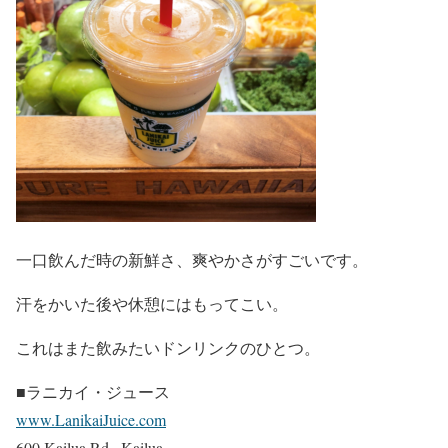
一口飲んだ時の新鮮さ、爽やかさがすごいです。
汗をかいた後や休憩にはもってこい。
これはまた飲みたいドンリンクのひとつ。
■ラニカイ・ジュース
www.LanikaiJuice.com
600 Kailua Rd., Kailua