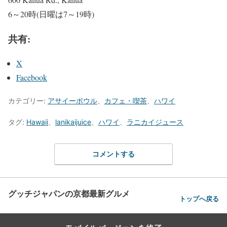
6～20時(日曜は7～19時)
共有:
X
Facebook
カテゴリー:
アサイーボウル
、
カフェ・喫茶
、
ハワイ
タグ:
Hawaii
、
lanikaijuice
、
ハワイ
、
ラニカイジュース
コメントする
グッチジャパンの京都最新グルメ
トップへ戻る