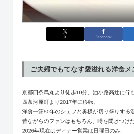
X
Facebook
ご夫婦でもてなす愛溢れる洋食メ
京都四条烏丸より徒歩10分、油小路高辻に佇
四条河原町より2017年に移転。
洋食一筋50年のシェフと奥様が切り盛りする
昔ながらのファンはもちろん、噂を聞きつけ
2026年現在はディナー営業は日曜日のみ。