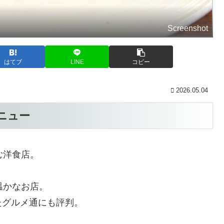
Screenshot
はてブ
LINE
コピー
2026.05.04
ニュー
む洋食店。
温かなお店。
たグルメ通にも評判。