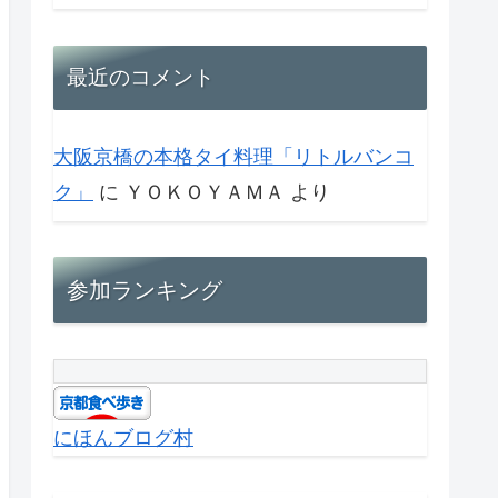
最近のコメント
大阪京橋の本格タイ料理「リトルバンコ
ク」
に
ＹＯＫＯＹＡＭＡ
より
参加ランキング
にほんブログ村