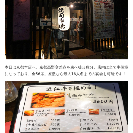
本日は京都本店へ。京都高野交差点を東へ徒歩数分。店内は全て半個室
になっており、全56席。座敷なら最大16人名までの宴会も可能です！