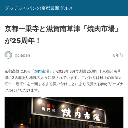
グッチジャパンの京都最新グルメ
京都一乗寺と滋賀南草津「焼肉市場」
が25周年！
gcjapan
6年前
京都高野にある「
焼肉市場
」が2020年6月で創業25周年！京都と南草
津に2店舗あり地域の人々に愛されています。こだわりは極上の国産近
江牛！近江牛を一頭まるまる買い付けことにより良質のお肉がリーズナ
ブルにいただけます。