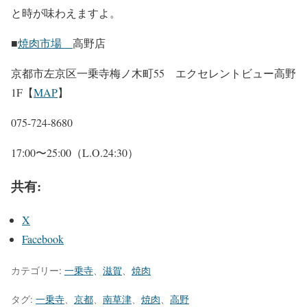
と時が味わえますよ。
■
焼肉市場
高野店
京都市左京区一乗寺梅ノ木町55 エクセレントビュー高野
1F【
MAP
】
075-724-8680
17:00〜25:00（L.O.24:30）
共有:
X
Facebook
カテゴリー:
一乗寺
、
滋賀
、
焼肉
タグ:
一乗寺
、
京都
、
南草津
、
焼肉
、
高野