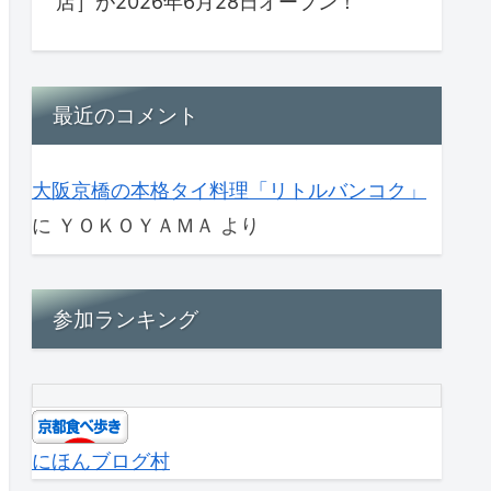
店］が2026年6月28日オープン！
最近のコメント
大阪京橋の本格タイ料理「リトルバンコク」
に
ＹＯＫＯＹＡＭＡ
より
参加ランキング
にほんブログ村