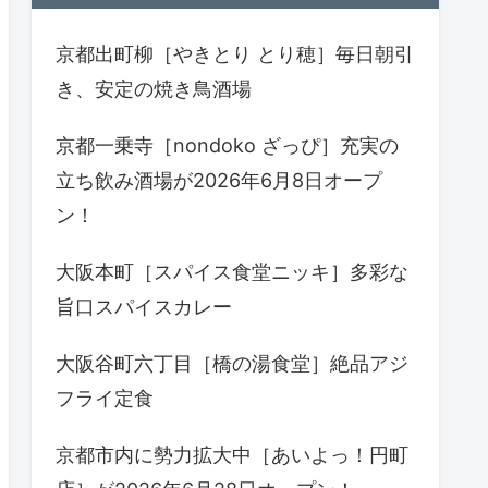
京都出町柳［やきとり とり穂］毎日朝引
き、安定の焼き鳥酒場
京都一乗寺［nondoko ざっぴ］充実の
立ち飲み酒場が2026年6月8日オープ
ン！
大阪本町［スパイス食堂ニッキ］多彩な
旨口スパイスカレー
大阪谷町六丁目［橋の湯食堂］絶品アジ
フライ定食
京都市内に勢力拡大中［あいよっ！円町