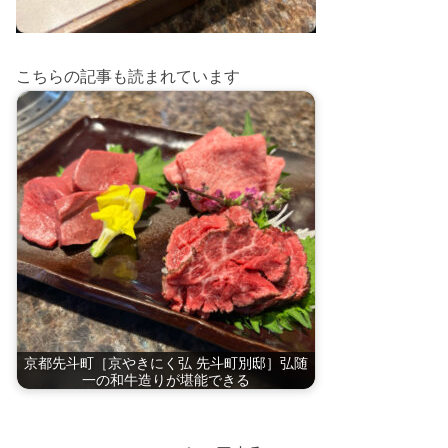
こちらの記事も読まれています
京都先斗町［京やきにく弘 先斗町別邸］弘随
一の和牛造りが堪能できる