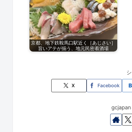
京都、地下鉄鞍馬口駅近く［あじさい］
旨いアテが揃う、地元民密着酒場
シ
X
Facebook
gcjap