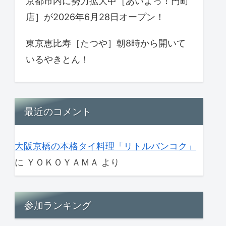
京都市内に勢力拡大中［あいよっ！円町
店］が2026年6月28日オープン！
東京恵比寿［たつや］朝8時から開いて
いるやきとん！
最近のコメント
大阪京橋の本格タイ料理「リトルバンコク」
に
ＹＯＫＯＹＡＭＡ
より
参加ランキング