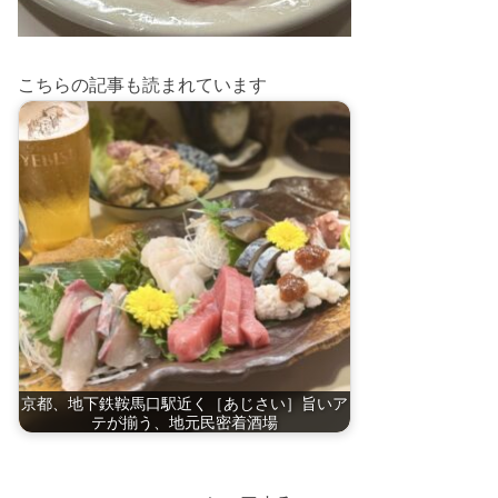
こちらの記事も読まれています
京都、地下鉄鞍馬口駅近く［あじさい］旨いア
テが揃う、地元民密着酒場