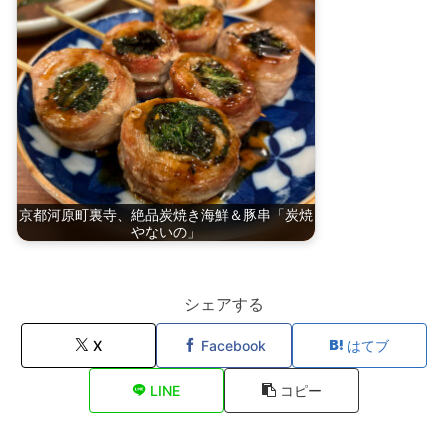
京都河原町裏寺、絶品炭焼き海鮮＆豚串「炭焼
やないの」
シェアする
X
Facebook
はてブ
LINE
コピー