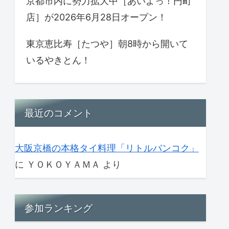
京都市内に勢力拡大中［あいよっ！円町
店］が2026年6月28日オープン！
東京恵比寿［たつや］朝8時から開いて
いるやきとん！
最近のコメント
大阪京橋の本格タイ料理「リトルバンコク」
に
ＹＯＫＯＹＡＭＡ
より
参加ランキング