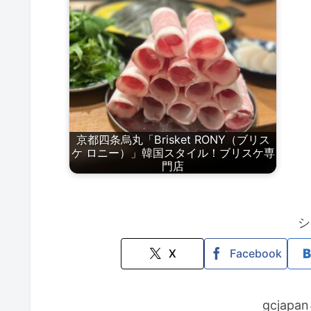
京都四条烏丸「Brisket RONY（ブリス
ケ ロニー）」韓国スタイル！ブリスケ専
門店
シ
X
Facebook
gcjap