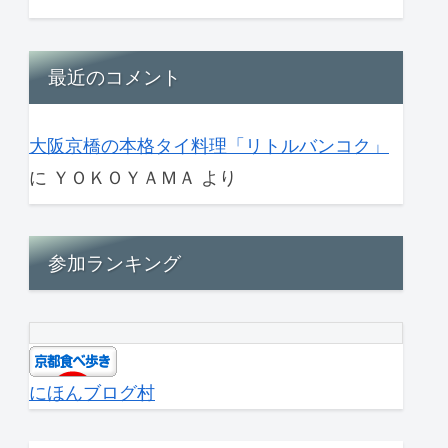
最近のコメント
大阪京橋の本格タイ料理「リトルバンコク」
に
ＹＯＫＯＹＡＭＡ
より
参加ランキング
にほんブログ村