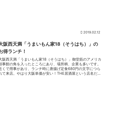
2019.02.12
大阪西天満「うまいもん家18（そうはち）」の
お得ランチ！
大阪西天満「うまいもん家18（そうはち）」御堂筋のアメリカ
領事館の角を入ったところにあり、場所柄、企業も多いです。
近くで用事があり、ランチ時に唐揚げ定食680円の文字につら
れて来店。やはり大阪単価が安い！THE居酒屋という店名だけ
あって、夜...