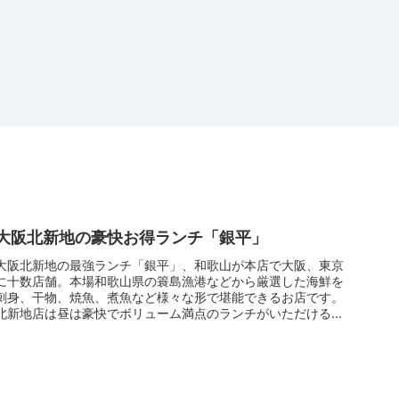
大阪北新地の豪快お得ランチ「銀平」
大阪北新地の最強ランチ「銀平」、和歌山が本店で大阪、東京
に十数店舗。本場和歌山県の簑島漁港などから厳選した海鮮を
刺身、干物、焼魚、煮魚など様々な形で堪能できるお店です。
北新地店は昼は豪快でボリューム満点のランチがいただけると
あって、12時前...