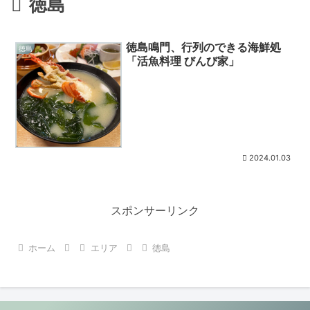
徳島
徳島鳴門、行列のできる海鮮処
徳島
「活魚料理 びんび家」
2024.01.03
スポンサーリンク
ホーム
エリア
徳島