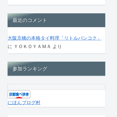
最近のコメント
大阪京橋の本格タイ料理「リトルバンコク」
に
ＹＯＫＯＹＡＭＡ
より
参加ランキング
にほんブログ村