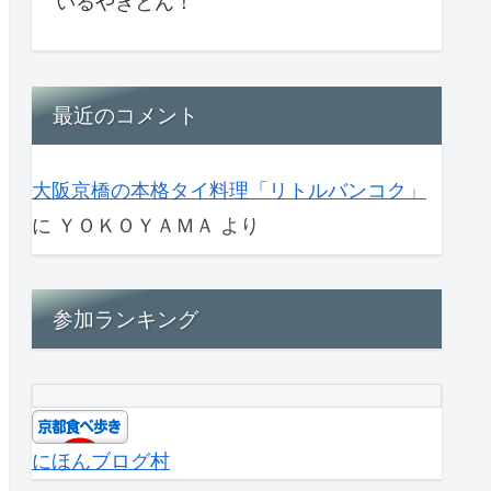
いるやきとん！
最近のコメント
大阪京橋の本格タイ料理「リトルバンコク」
に
ＹＯＫＯＹＡＭＡ
より
参加ランキング
にほんブログ村