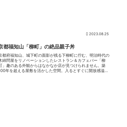
2023.08.25
京都福知山「柳町」の絶品親子丼
京都府福知山、城下町の面影が残る下柳町に佇む、明治時代の
木綿問屋をリノベーションしたレストラン＆カフェバー「柳
町」趣のある外観からはなかなか店が見つけられません。築
100年を超える屋敷を活かした空間。入るとすぐに開放感溢れ
るカフェ＆バー。歴...