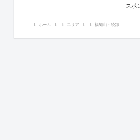
スポ
ホーム
エリア
福知山・綾部