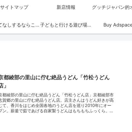
サイトマップ
新店情報
おもてなしするならこの店
子どもと行ける遊び場・お店
Buy Adspac
京都綾部の里山に佇む絶品うどん「竹松うどん
店」
京都綾部の里山に佇む絶品うどん「竹松うどん店」京都綾部市
志賀郷の里山に佇む絶品うどん店。店主さんはうどん好きが高
じて、香川をはじめ全国各地のうどん店を巡り2010年にオー
プン。薪釜で茹であげる自家製うどんはもちもちふっくら。週
末は行列になる...