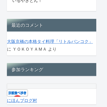
いるやきとん！
最近のコメント
大阪京橋の本格タイ料理「リトルバンコク」
に
ＹＯＫＯＹＡＭＡ
より
参加ランキング
にほんブログ村