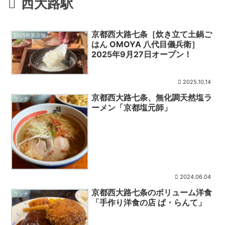
西大路駅
京都西大路七条［炊き立て土鍋ご
2025年新店舗
はん OMOYA 八代目儀兵衛］
2025年9月27日オープン！
2025.10.14
京都西大路七条、無化調天然塩ラ
ランチ
ーメン「京都塩元師」
2024.06.04
京都西大路七条のボリューム洋食
ランチ
「手作り洋食の店 ぱ・らんて」