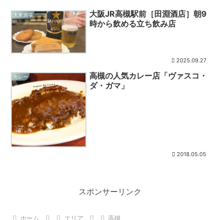
大阪JR高槻駅前［田淵酒店］朝9
大衆酒場
時から飲める立ち飲み店
2025.09.27
高槻の人気カレー店「ヴァスコ・
カレー
ダ・ガマ」
2018.05.05
スポンサーリンク
ホーム
エリア
高槻