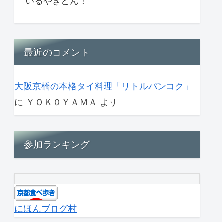
いるやきとん！
最近のコメント
大阪京橋の本格タイ料理「リトルバンコク」
に
ＹＯＫＯＹＡＭＡ
より
参加ランキング
にほんブログ村