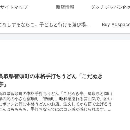
サイトマップ
新店情報
おもてなしするならこの店
子どもと行ける遊び場・お店
Buy Adspac
鳥取県智頭町の本格手打ちうどん「こだぬき
亭」
鳥取県智頭町の本格手打ちうどん「こだぬき亭」鳥取県と岡山
県の間の小さな宿場町、智頭町。昭和感溢れる雰囲気で川沿い
にポツンと佇む本格うどんのお店。注文してから茹で上げるう
どんはもちもち、手打ちならではのコシ感が感じられます。各
種うどんや定食、...