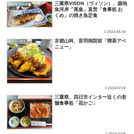
三重県VISON（ヴィソン）、築地
2021年 新店舗
魚河岸「尾粂」直営「食事処 お
くめ」の焼き魚定食
2024.09.29
京都山科、音羽病院前「喫茶アベ
カフェ・喫茶
ニュー」
2024.07.29
三重県、四日市インター近くの老
うどん
舗食事処「花かご」
2024.07.19