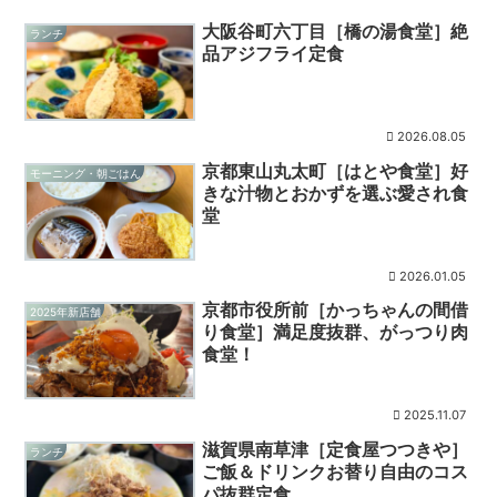
大阪谷町六丁目［橋の湯食堂］絶
ランチ
品アジフライ定食
2026.08.05
京都東山丸太町［はとや食堂］好
モーニング・朝ごはん
きな汁物とおかずを選ぶ愛され食
堂
2026.01.05
京都市役所前［かっちゃんの間借
2025年新店舗
り食堂］満足度抜群、がっつり肉
食堂！
2025.11.07
滋賀県南草津［定食屋つつきや］
ランチ
ご飯＆ドリンクお替り自由のコス
パ抜群定食