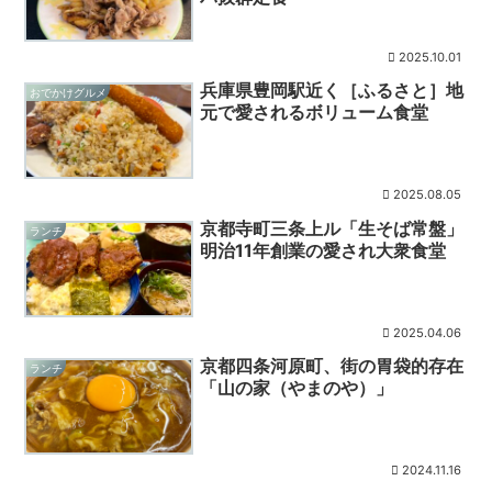
2025.10.01
兵庫県豊岡駅近く［ふるさと］地
おでかけグルメ
元で愛されるボリューム食堂
2025.08.05
京都寺町三条上ル「生そば常盤」
ランチ
明治11年創業の愛され大衆食堂
2025.04.06
京都四条河原町、街の胃袋的存在
ランチ
「山の家（やまのや）」
2024.11.16