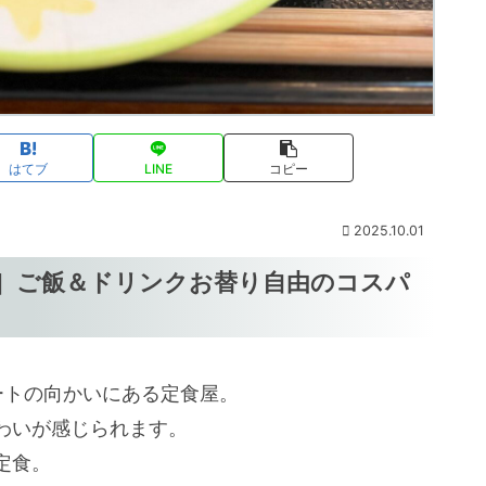
はてブ
LINE
コピー
2025.10.01
］ご飯＆ドリンクお替り自由のコスパ
ートの向かいにある定食屋。
わいが感じられます。
定食。