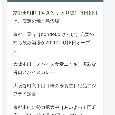
京都出町柳［やきとり とり穂］毎日朝引
き、安定の焼き鳥酒場
京都一乗寺［nondoko ざっぴ］充実の
立ち飲み酒場が2026年6月8日オープ
ン！
大阪本町［スパイス食堂ニッキ］多彩な
旨口スパイスカレー
大阪谷町六丁目［橋の湯食堂］絶品アジ
フライ定食
京都市内に勢力拡大中［あいよっ！円町