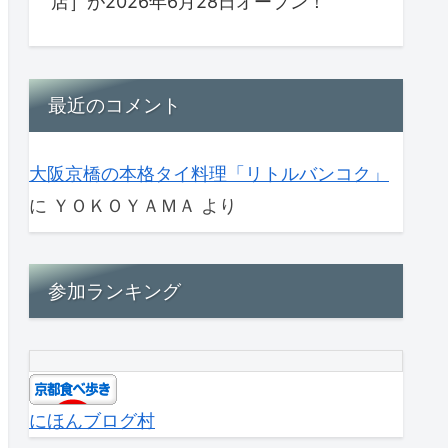
店］が2026年6月28日オープン！
最近のコメント
大阪京橋の本格タイ料理「リトルバンコク」
に
ＹＯＫＯＹＡＭＡ
より
参加ランキング
にほんブログ村