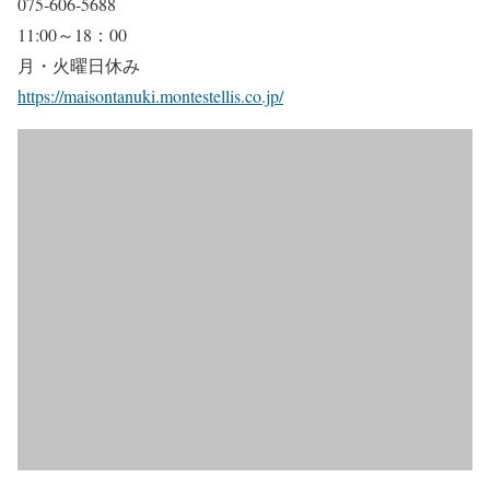
075-606-5688
11:00～18：00
月・火曜日休み
https://maisontanuki.montestellis.co.jp/