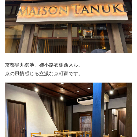
京都烏丸御池、姉小路衣棚西入ル。
京の風情感じる立派な京町家です。