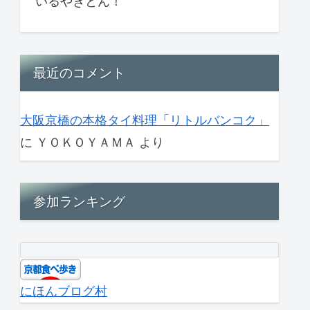
いるやきとん！
最近のコメント
大阪京橋の本格タイ料理「リトルバンコク」
に
ＹＯＫＯＹＡＭＡ
より
参加ランキング
にほんブログ村