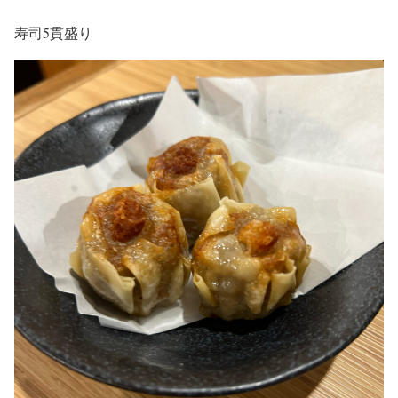
寿司5貫盛り