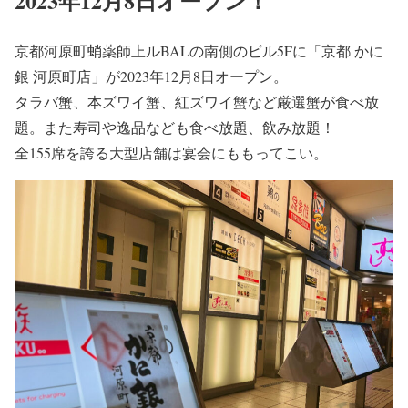
2023年12月8日オープン！
京都河原町蛸薬師上ルBALの南側のビル5Fに「京都 かに
銀 河原町店」が2023年12月8日オープン。
タラバ蟹、本ズワイ蟹、紅ズワイ蟹など厳選蟹が食べ放
題。また寿司や逸品なども食べ放題、飲み放題！
全155席を誇る大型店舗は宴会にももってこい。