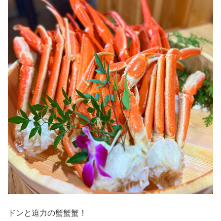
ドンと迫力の蟹蟹蟹！