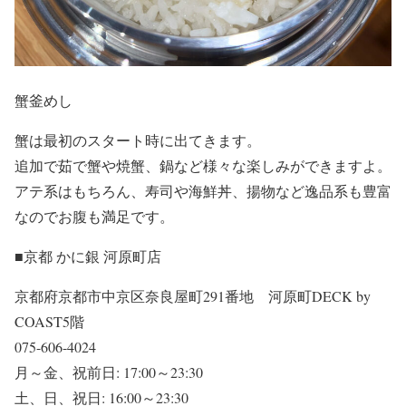
蟹釜めし
蟹は最初のスタート時に出てきます。
追加で茹で蟹や焼蟹、鍋など様々な楽しみができますよ。
アテ系はもちろん、寿司や海鮮丼、揚物など逸品系も豊富
なのでお腹も満足です。
■京都 かに銀 河原町店
京都府京都市中京区奈良屋町291番地 河原町DECK by
COAST5階
075-606-4024
月～金、祝前日: 17:00～23:30
土、日、祝日: 16:00～23:30