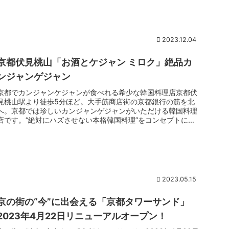
2023.12.04
京都伏見桃山「お酒とケジャン ミロク」絶品カ
ンジャンゲジャン
京都でカンジャンケジャンが食べれる希少な韓国料理店京都伏
見桃山駅より徒歩5分ほど。大手筋商店街の京都銀行の筋を北
へ。京都では珍しいカンジャンゲジャンがいただける韓国料理
店です。“絶対にハズさせない本格韓国料理”をコンセプトに
2021年にオープン。名物カンジャンゲジャンを筆頭にサムギ
ョプサル、タッカンマリ、キンパなど種類豊富な韓国メニュー
がズラリ。グレーで統一されたスタイリッシュな雰囲気も魅力
のひとつ。
2023.05.15
京の街の“今”に出会える「京都タワーサンド」
2023年4月22日リニューアルオープン！