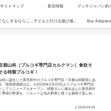
サイトマップ
新店情報
おもてなしするならこの店
子どもと行ける遊び場・お店
Buy Adspac
京都山科［プルコギ専門店カルクマン］食欲そ
そる特製プルコギ！
山科に誕生した黒毛和牛のプルコギ専門店！京都山科駅前にあ
る「韓国居酒屋はな」が2026年2月25日よりプルコギ専門店
としてリニューアルオープン。特製ダレに揉み込んだ黒毛和牛
と季節の野菜を、ヘルシーな包み野菜と様々な薬味で楽しめる
プルコギ専門店！山型の韓国製プルコギ専用鉄板で、たっぷり
の京都九条ネギと自家製の甘辛タレで食欲そそる！
2026.04.05