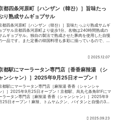
京都四条河原町［ハンザン（韓잔）］旨味たっ
ぷり熟成サムギョプサル
京都四条河原町［ハンザン（韓잔）］旨味たっぷり熟成サムギ
ョプサル京都四条河原町より徒歩1分。名物は240時間熟成の
サムギョプサル。独自の製法で熟成させた豚肉を使用した自慢
の一品です。また定番の韓国料理も多彩に揃っているので、
様々なシーンで楽しめます。
2025.12.07
京都駅にマーラータン専門店［香香麻辣湯 （シ
ャンシャン）］2025年9月25日オープン！
京都駅にマーラータン専門店［麻辣湯 香香（シャンシャ
ン）］2025年9月25日オープン！京都駅、烏丸七条角B1Fにマ
ーラータン専門店［麻辣湯 香香（シャンシャン）］2025年9
月25日オープン！麻辣、トムヤムクン、パイタンと自慢の3種
のスープがラインナップ。選べる具材はなんと約80種類と京
都でも随一。韓国のさつまいも春雨を使用しているので、ヘル
シーなのも嬉しい。
2025.09.23