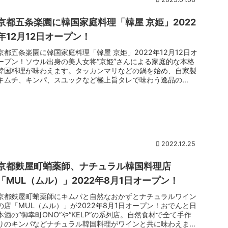
京都五条楽園に韓国家庭料理「韓屋 京姫」2022
年12月12日オープン！
京都五条楽園に韓国家庭料理「韓屋 京姫」2022年12月12日オ
ープン！ソウル出身の美人女将“京姫”さんによる家庭的な本格
韓国料理が味わえます。タッカンマリなどの鍋を始め、自家製
キムチ、キンパ、スユックなど極上旨タレで味わう逸品の
数々。五条...
2022.12.25
京都麩屋町蛸薬師、ナチュラル韓国料理店
「MUL（ムル）」2022年8月1日オープン！
京都麩屋町蛸薬師にキムパと自然なおかずとナチュラルワイン
の店「MUL（ムル）」が2022年8月1日オープン！おでんと日
本酒の“御幸町ONO”や“KELP”の系列店。自然食材で全て手作
りのキンパなどナチュラル韓国料理がワインと共に味わえま