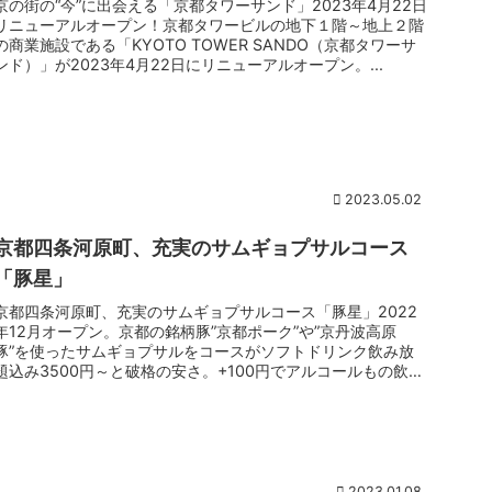
京の街の“今”に出会える「京都タワーサンド」2023年4月22日
リニューアルオープン！京都タワービルの地下１階～地上２階
の商業施設である「KYOTO TOWER SANDO（京都タワーサ
ンド）」が2023年4月22日にリニューアルオープン。...
2023.05.02
京都四条河原町、充実のサムギョプサルコース
「豚星」
京都四条河原町、充実のサムギョプサルコース「豚星」2022
年12月オープン。京都の銘柄豚”京都ポーク”や”京丹波高原
豚”を使ったサムギョプサルをコースがソフトドリンク飲み放
題込み3500円～と破格の安さ。+100円でアルコールもの飲み
放題と...
2023.01.08