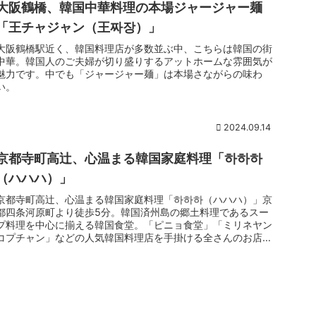
大阪鶴橋、韓国中華料理の本場ジャージャー麺
「王チャジャン（王짜장）」
大阪鶴橋駅近く、韓国料理店が多数並ぶ中、こちらは韓国の街
中華。韓国人のご夫婦が切り盛りするアットホームな雰囲気が
魅力です。中でも「ジャージャー麺」は本場さながらの味わ
い。
2024.09.14
京都寺町高辻、心温まる韓国家庭料理「하하하
（ハハハ）」
京都寺町高辻、心温まる韓国家庭料理「하하하（ハハハ）」京
都四条河原町より徒歩5分。韓国済州島の郷土料理であるスー
プ料理を中心に揃える韓国食堂。「ピニョ食堂」「ミリネヤン
コプチャン」などの人気韓国料理店を手掛ける全さんのお店。
昭和レトロな雰囲...