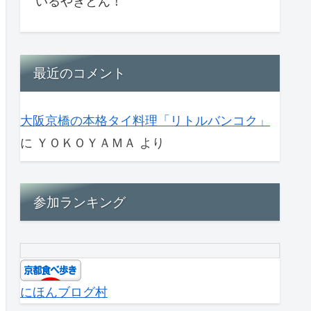
いるやきとん！
最近のコメント
大阪京橋の本格タイ料理「リトルバンコク」
に
ＹＯＫＯＹＡＭＡ
より
参加ランキング
にほんブログ村