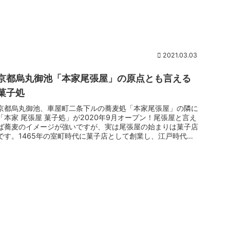
2021.03.03
京都烏丸御池「本家尾張屋」の原点とも言える
菓子処
京都烏丸御池、車屋町二条下ルの蕎麦処「本家尾張屋」の隣に
「本家 尾張屋 菓子処」が2020年9月オープン！尾張屋と言え
ば蕎麦のイメージが強いですが、実は尾張屋の始まりは菓子店
です。1465年の室町時代に菓子店として創業し、江戸時代に
は蕎麦が...