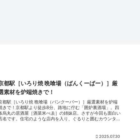
京都駅［いろり焼 晩喰場（ばんくーばー）］厳
選素材を炉端焼きで！
京都駅［いろり焼 晩喰場（バンクーバー）］厳選素材を炉端
焼きで！京都駅より徒歩8分、路地に佇む「囲炉裏酒場」。四
条烏丸の居酒屋［酒菜米べゑ］の姉妹店。さすが今回も面白い
店名です。住宅のような店内を入り、ぐるりと囲むカウンター
には旬の鮮魚や野菜がズラリ。奥の囲炉裏でじっくり香ばしく
焼き上げた炉端焼きが味わえます。定番の酒場メニューなども
豊富に揃う賑わい酒場。
2025.07.30