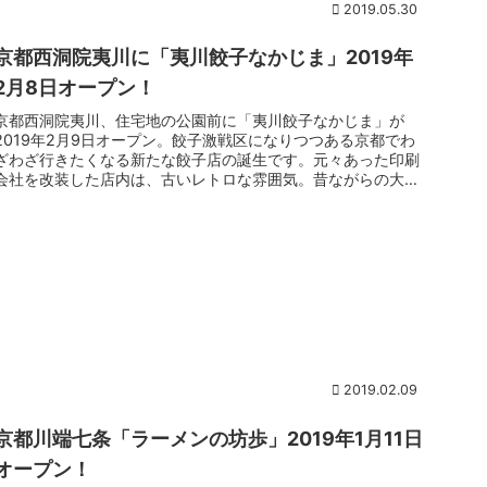
2019.05.30
京都西洞院夷川に「夷川餃子なかじま」2019年
2月8日オープン！
京都西洞院夷川、住宅地の公園前に「夷川餃子なかじま」が
2019年2月9日オープン。餃子激戦区になりつつある京都でわ
ざわざ行きたくなる新たな餃子店の誕生です。元々あった印刷
会社を改装した店内は、古いレトロな雰囲気。昔ながらの大衆
食堂をイメージ...
2019.02.09
京都川端七条「ラーメンの坊歩」2019年1月11日
オープン！