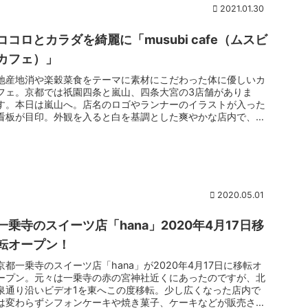
2021.01.30
ココロとカラダを綺麗に「musubi cafe（ムスビ
カフェ）」
地産地消や楽穀菜食をテーマに素材にこだわった体に優しいカ
フェ。京都では祇園四条と嵐山、四条大宮の3店舗がありま
す。本日は嵐山へ。店名のロゴやランナーのイラストが入った
看板が目印。外観を入ると白を基調とした爽やかな店内で、
30席程。ランチは日...
2020.05.01
一乗寺のスイーツ店「hana」2020年4月17日移
転オープン！
京都一乗寺のスイーツ店「hana」が2020年4月17日に移転オ
ープン。元々は一乗寺の赤の宮神社近くにあったのですが、北
泉通り沿いビデオ1を東へこの度移転。少し広くなった店内で
は変わらずシフォンケーキや焼き菓子、ケーキなどが販売され