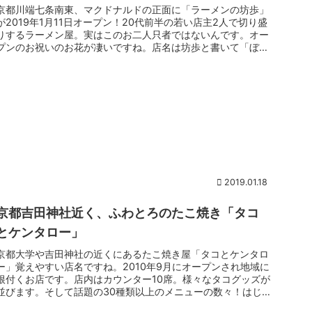
京都川端七条南東、マクドナルドの正面に「ラーメンの坊歩」
が2019年1月11日オープン！20代前半の若い店主2人で切り盛
りするラーメン屋。実はこのお二人只者ではないんです。オー
プンのお祝いのお花が凄いですね。店名は坊歩と書いて「ぼん
ぼ」と読...
2019.01.18
京都吉田神社近く、ふわとろのたこ焼き「タコ
とケンタロー」
京都大学や吉田神社の近くにあるたこ焼き屋「タコとケンタロ
ー」覚えやすい店名ですね。2010年9月にオープンされ地域に
根付くお店です。店内はカウンター10席。様々なタコグッズが
並びます。そして話題の30種類以上のメニューの数々！はじ
めは20種...