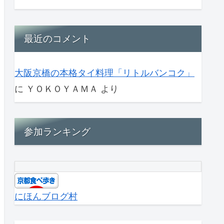
最近のコメント
大阪京橋の本格タイ料理「リトルバンコク」
に
ＹＯＫＯＹＡＭＡ
より
参加ランキング
にほんブログ村