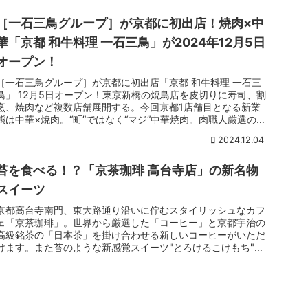
［一石三鳥グループ］が京都に初出店！焼肉×中
華「京都 和牛料理 一石三鳥」が2024年12月5日
オープン！
［一石三鳥グループ］が京都に初出店「京都 和牛料理 一石三
鳥」 12月5日オープン！東京新橋の焼鳥店を皮切りに寿司、割
烹、焼肉など複数店舗展開する。今回京都1店舗目となる新業
態は中華×焼肉。“町”ではなく“マジ”中華焼肉。肉職人厳選の和
牛に中華テイストがプラスされた魅惑のメニューを堪能。
2024.12.04
苔を食べる！？「京茶珈琲 高台寺店」の新名物
スイーツ
京都高台寺南門、東大路通り沿いに佇むスタイリッシュなカフ
ェ「京茶珈琲」。世界から厳選した「コーヒー」と京都宇治の
高級銘茶の「日本茶」を掛け合わせる新しいコーヒーがいただ
けます。また苔のような新感覚スイーツ"とろけるこけもち"話
題ですよ。東大...